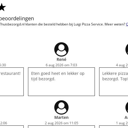
 beoordelingen
 Thuisbezorgd.nl klanten die besteld hebben bij Luigi Pizza Service. Meer weten?
O
René
5:30
6 aug 2026 om 7:03
4 aug 
restaurant!
Eten goed heet en lekker op
Lekkere pizza
tijd bezorgd.
bezorgd. Top
Marten
A
2:06
2 aug 2026 om 11:05
1 aug 