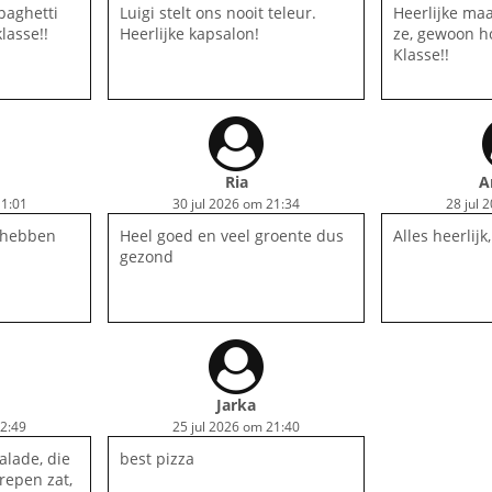
paghetti
Luigi stelt ons nooit teleur.
Heerlijke ma
lasse!!
Heerlijke kapsalon!
ze, gewoon h
Klasse!!
Ria
A
1:01
30 jul 2026 om 21:34
28 jul 
n hebben
Heel goed en veel groente dus
Alles heerlijk
gezond
Jarka
22:49
25 jul 2026 om 21:40
alade, die
best pizza
repen zat,