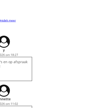
ntdek meer
y
2026 om 18:27
's en op afspraak
!
nnette
2026 om 11:02